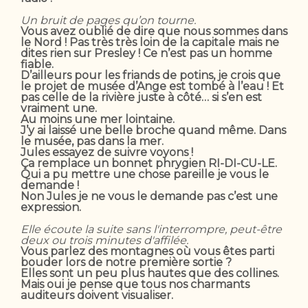
Un bruit de pages qu’on tourne.
Vous avez oublié de dire que nous sommes dans
le Nord ! Pas très très loin de la capitale mais ne
dites rien sur Presley ! Ce n’est pas un homme
fiable.
D’ailleurs pour les friands de potins, je crois que
le projet de musée d’Ange est tombé à l’eau ! Et
pas celle de la rivière juste à côté… si s’en est
vraiment une.
Au moins une mer lointaine.
J’y ai laissé une belle broche quand même. Dans
le musée, pas dans la mer.
Jules essayez de suivre voyons !
Ça remplace un bonnet phrygien RI-DI-CU-LE.
Qui a pu mettre une chose pareille je vous le
demande !
Non Jules je ne vous le demande pas c’est une
expression.
Elle écoute la suite sans l'interrompre, peut-être
deux ou trois minutes d'affilée.
Vous parlez des montagnes où vous êtes parti
bouder lors de notre première sortie ?
Elles sont un peu plus hautes que des collines.
Mais oui je pense que tous nos charmants
auditeurs doivent visualiser.