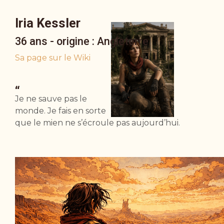
Iria Kessler
36 ans - origine : Angleterre
Sa page sur le Wiki
“
Je ne sauve pas le
monde. Je fais en sorte
que le mien ne s’écroule pas aujourd’hui.