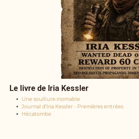
Le livre de Iria Kessler
Une souillure inomable
Journal d'Iria Kessler - Premières entrées
Hécatombe