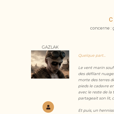
C
concerne : g
GAZLAK
Quelque part...
Le vent marin souff
des défilant nuage
morte des terres dé
pieds le cadavre e
avec le reste de la
partageait son lit,
Et puis, un hennisse