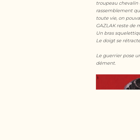
troupeau chevalin 
rassemblement qui 
toute vie, on pouv
GAZLAK reste de mar
Un bras squelettiqu
Le doigt se rétrac
Le guerrier pose u
dément.