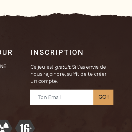
OUR
INSCRIPTION
INE
Ce jeu est
gratuit
. Si t'as envie de
nous rejoindre, suffit de te créer
un compte.
GO !