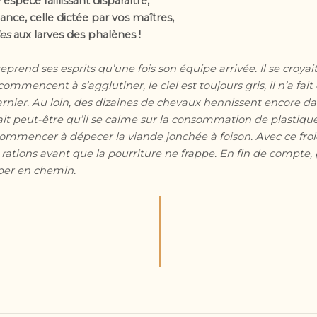
spèce faillissant disparaître,
nce, celle dictée par vos maîtres,
les
aux larves des phalènes !
prend ses esprits qu’une fois son équipe arrivée. Il se croya
mmencent à s’agglutiner, le ciel est toujours gris, il n’a fait 
nier. Au loin, des dizaines de chevaux hennissent encore dan
rait peut-être qu’il se calme sur la consommation de plastique.
commencer à dépecer la viande jonchée à foison. Avec ce froi
rations avant que la pourriture ne frappe. En fin de compte, p
per en chemin.