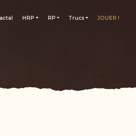
actal
HRP
RP
Trucs
JOUER !