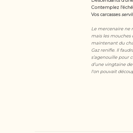
Descendants d’une e
Contemplez l’échéa
Vos carcasses
servi
Le mercenaire ne re
mais les mouches co
maintenant du char
Gaz renifle. Il faud
s’agenouille pour 
d’une vingtaine de 
l'on pouvait décou