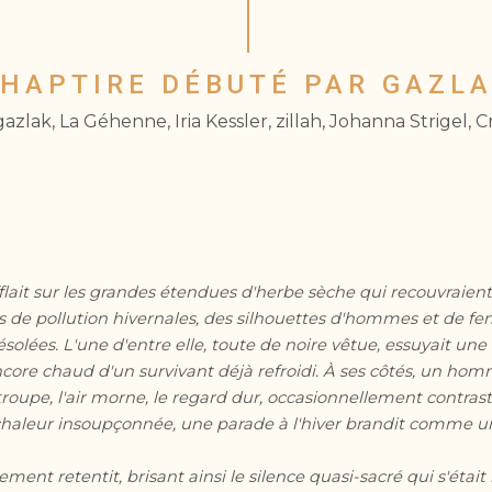
HAPTIRE DÉBUTÉ PAR GAZL
azlak, La Géhenne, Iria Kessler, zillah, Johanna Strigel, Cr
lait sur les grandes étendues d'herbe sèche qui recouvraient l'
s de pollution hivernales, des silhouettes d'hommes et de 
solées. L'une d'entre elle, toute de noire vêtue, essuyait une
ncore chaud d'un survivant déjà refroidi. À ses côtés, un ho
 troupe, l'air morne, le regard dur, occasionnellement contrasté
 chaleur insoupçonnée, une parade à l'hiver brandit comme un
ment retentit, brisant ainsi le silence quasi-sacré qui s'était 