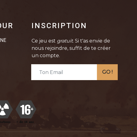
OUR
INSCRIPTION
INE
Ce jeu est
gratuit
. Si t'as envie de
nous rejoindre, suffit de te créer
un compte.
GO !