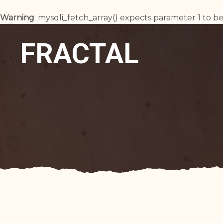
Warning
: mysqli_fetch_array() expects parameter 1 to be
FRACTAL