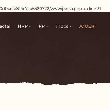
b0d0cefe814c7ab6320722/www/perso.php
on line
31
actal
HRP
RP
Trucs
JOUER !