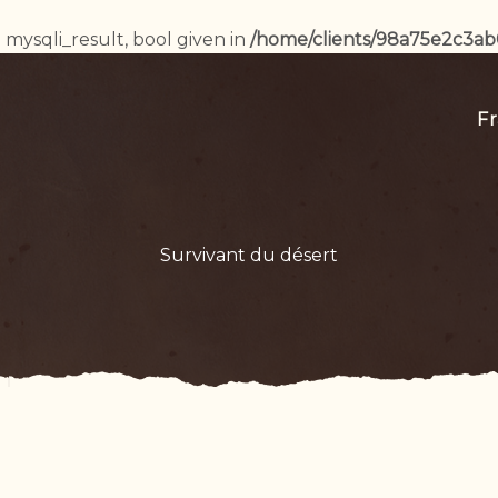
 mysqli_result, bool given in
/home/clients/98a75e2c3a
Fr
Survivant du désert