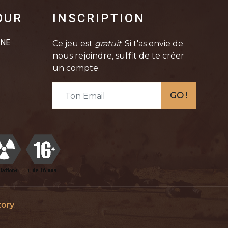
OUR
INSCRIPTION
INE
Ce jeu est
gratuit
. Si t'as envie de
nous rejoindre, suffit de te créer
un compte.
GO !
tory
.