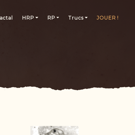
actal
HRP
RP
Trucs
JOUER !