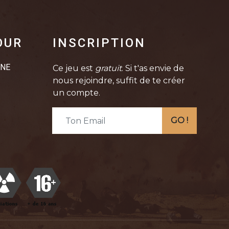
OUR
INSCRIPTION
INE
Ce jeu est
gratuit
. Si t'as envie de
nous rejoindre, suffit de te créer
un compte.
GO !