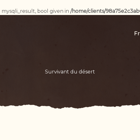
 mysqli_result, bool given in
/home/clients/98a75e2c3a
Fr
Survivant du désert