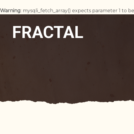
Warning
: mysqli_fetch_array() expects parameter 1 to be
FRACTAL