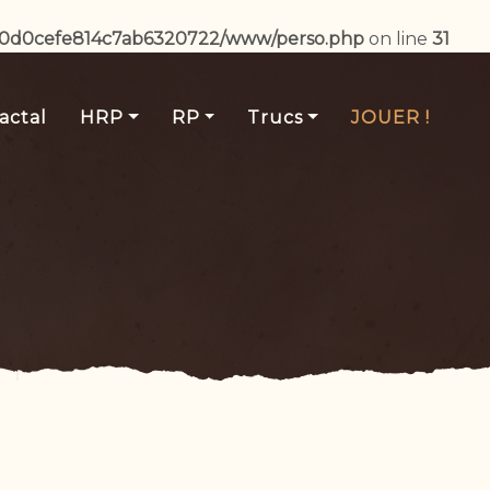
b0d0cefe814c7ab6320722/www/perso.php
on line
31
actal
HRP
RP
Trucs
JOUER !