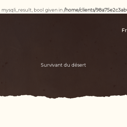
 mysqli_result, bool given in
/home/clients/98a75e2c3a
Fr
Survivant du désert