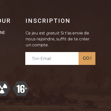
OUR
INSCRIPTION
INE
Ce jeu est
gratuit
. Si t'as envie de
nous rejoindre, suffit de te créer
un compte.
GO !