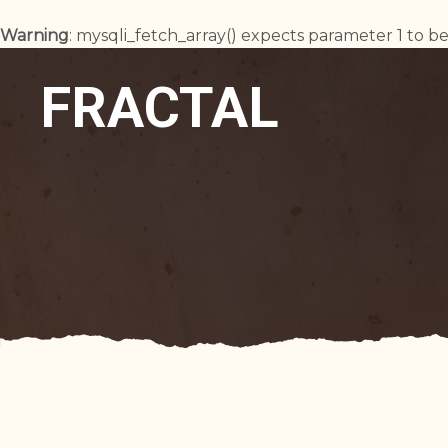
Warning
: mysqli_fetch_array() expects parameter 1 to be
FRACTAL