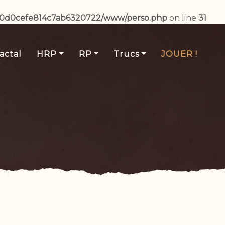
b0d0cefe814c7ab6320722/www/perso.php
on line
31
actal
HRP
RP
Trucs
JOUER !